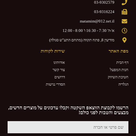
03-9302579
03-9316224
matamim@012.net.il
א'-ה' 7:30 - 16:30 ו' 8:00 - 12:00
מודיעין 8, פתח תקווה (מתחם התע"ש סגולה)
מפת האתר
שירות לקוחות
דף הבית
אודותינו
חנות המפעל
צור קשר
חטיבת השיווק
דרושים
הגלריה
הסדרי נגישות
הרשמו לקבוצת הווצאפ השקטה וקבלו עדכונים על מוצרים חדשים,
מבצעים והטבות לפני כולם!