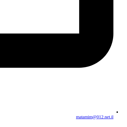
matamim@012.net.il