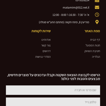
03-9316224
matamim@012.net.il
א'-ה' 7:30 - 16:30 ו' 8:00 - 12:00
מודיעין 8, פתח תקווה (מתחם התע"ש סגולה)
מפת האתר
שירות לקוחות
דף הבית
אודותינו
חנות המפעל
צור קשר
חטיבת השיווק
דרושים
הגלריה
הסדרי נגישות
הרשמו לקבוצת הווצאפ השקטה וקבלו עדכונים על מוצרים חדשים,
מבצעים והטבות לפני כולם!