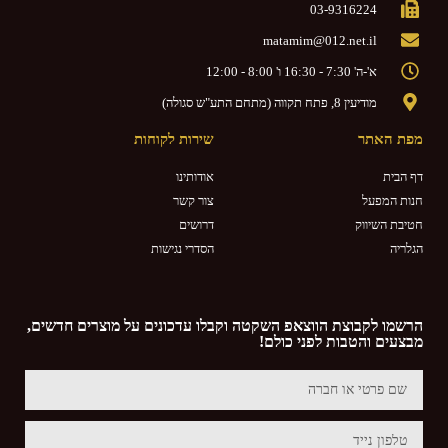
03-9316224
matamim@012.net.il
א'-ה' 7:30 - 16:30 ו' 8:00 - 12:00
מודיעין 8, פתח תקווה (מתחם התע"ש סגולה)
מפת האתר
שירות לקוחות
דף הבית
אודותינו
חנות המפעל
צור קשר
חטיבת השיווק
דרושים
הגלריה
הסדרי נגישות
הרשמו לקבוצת הווצאפ השקטה וקבלו עדכונים על מוצרים חדשים,
מבצעים והטבות לפני כולם!