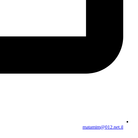
matamim@012.net.il