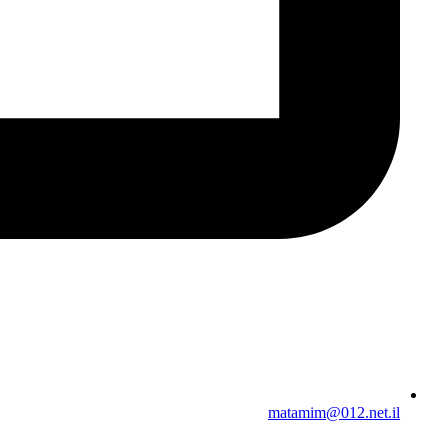
matamim@012.net.il