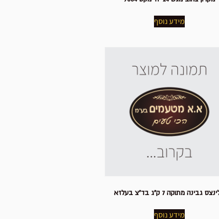
מידע נוסף
צס גבינה מתוקה 7 ק"ג בד"צ בעלזא
מידע נוסף