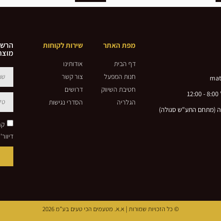
הרשמ
מפת האתר
שירות לקוחות
מוצרי
דף הבית
אודותינו
חנות המפעל
צור קשר
mat
חטיבת השיווק
דרושים
הגלריה
הסדרי נגישות
קר
דיוור' פר
© כל הזכויות שמורות | א.א. מטעמים הכי טעים בע"מ 2026