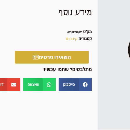
מידע נוסף
מק"ט
32012832
קטגוריה
קינוחים
השאירו פרטים
מתלבטים? שתפו עכשיו!
פייסבוק
וואצאפ
דו