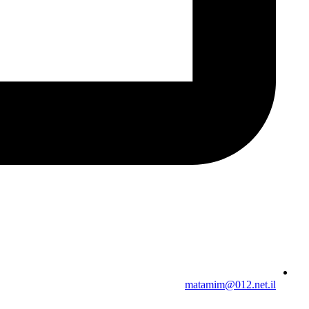
matamim@012.net.il