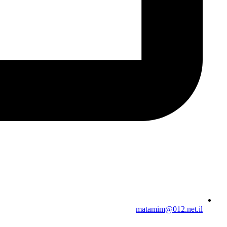
matamim@012.net.il