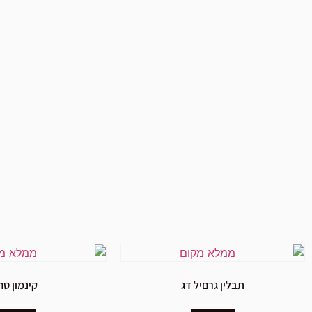
תבלין גרםיל דג
קינמון טח