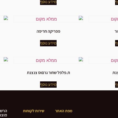
ף
מידע נוסף
ר
פפריקה חריפה
ף
מידע נוסף
צנת
ת.פלפל שחור גרםוס צנצנת
ף
מידע נוסף
הרשמ
מפת האתר
שירות לקוחות
מוצרי