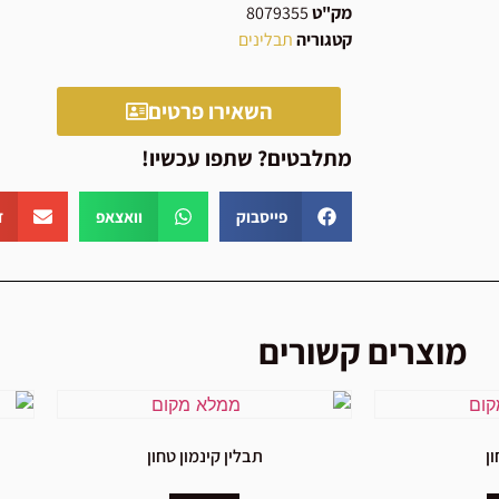
מק"ט
8079355
קטגוריה
תבלינים
השאירו פרטים
מתלבטים? שתפו עכשיו!
פייסבוק
וואצאפ
ד
מוצרים קשורים
ון
תבלין קינמון טחון